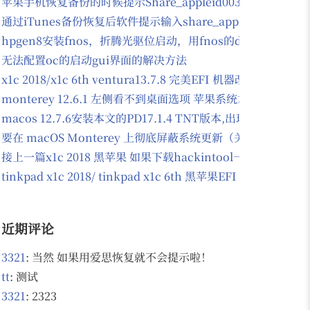
苹果手机恢复备份的时候提示Share_appleid003@163.com
通过iTunes备份恢复后软件提示输入share_appleid003@163
hpgen8安装fnos，折腾光驱位启动，用fnos的docker安装
无法配置oc的启动gui界面的解决方法
x1c 2018/x1c 6th ventura13.7.8 完美EFI 机器改过d
monterey 12.6.1 左侧看不到桌面选项 苹果系统左侧看不到
macos 12.7.6安装本文的PD17.1.4 TNT版本,出现
要在 macOS Monterey 上彻底屏蔽系统更新（关闭自动
接上一篇x1c 2018 黑苹果 如果下载hackintool一打开就
tinkpad x1c 2018/ tinkpad x1c 6th 黑苹果EFI 支持mo
近期评论
3321
: 当然 如果用爱思恢复就不会提示啦！
tt
: 测试
3321
: 2323