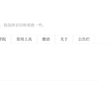
候，我选择亲切和勇敢一些。
学院
常用工具
微语
关于
公告拦