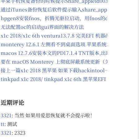
苹果手机恢复备份的时候提示Share_appleid003@163.com
通过iTunes备份恢复后软件提示输入share_appleid003@163
hpgen8安装fnos，折腾光驱位启动，用fnos的docker安装
无法配置oc的启动gui界面的解决方法
x1c 2018/x1c 6th ventura13.7.8 完美EFI 机器改过d
monterey 12.6.1 左侧看不到桌面选项 苹果系统左侧看不到
macos 12.7.6安装本文的PD17.1.4 TNT版本,出现
要在 macOS Monterey 上彻底屏蔽系统更新（关闭自动
接上一篇x1c 2018 黑苹果 如果下载hackintool一打开就
tinkpad x1c 2018/ tinkpad x1c 6th 黑苹果EFI 支持mo
近期评论
3321
: 当然 如果用爱思恢复就不会提示啦！
tt
: 测试
3321
: 2323