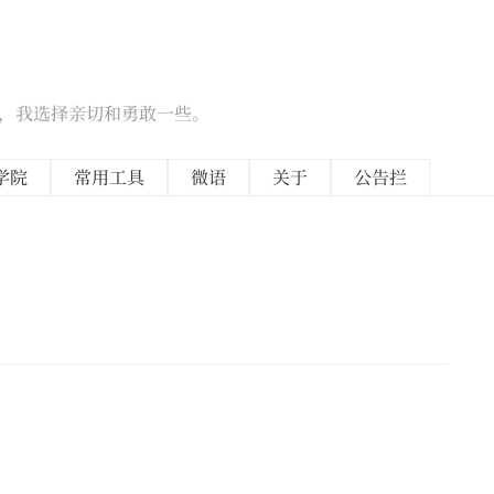
候，我选择亲切和勇敢一些。
学院
常用工具
微语
关于
公告拦