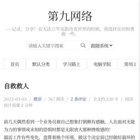
第九网络
----记录，分享！在无法立竿见影改变世界的时候，我选择亲切和勇
敢一些。
首页
默认分类
学习路上
电脑学院
常用工
自救救人
2023-03-03
/
微语
/
767 阅读
/
2 条评论
/
全文约 330 字
/
阅读
预计需要 2 分钟
前几天偶然看到一个业务员被自己想象打倒颇有感触，人在面对无能
为力的事情或未知的恐惧时都是无限放大那种挫败感的！
最近工作有些变化，盘算着换个环境，做这个决定前已经做好最坏的