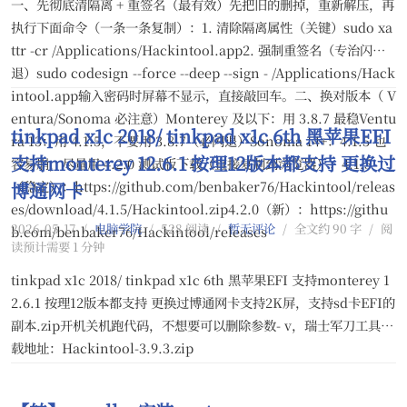
一、先彻底清隔离 + 重签名（最有效）先把旧的删掉，重新解压，再
执行下面命令（一条一条复制）：1. 清除隔离属性（关键）sudo xa
ttr -cr /Applications/Hackintool.app2. 强制重签名（专治闪
退）sudo codesign --force --deep --sign - /Applications/Hack
intool.app输入密码时屏幕不显示，直接敲回车。二、换对版本（ V
entura/Sonoma 必注意）Monterey 及以下：用 3.8.7 最稳Ventu
tinkpad x1c 2018/ tinkpad x1c 6th 黑苹果EFI
ra 13：用 4.1.5，不要用 3.8.7（必闪退）Sonoma 14+：4.1.5 也
支持monterey 12.6.1 按理12版本都支持 更换过
容易崩，尽量用 4.2.0 测试版下载（直接复制到浏览器）：4.1.5
（稳定）：https://github.com/benbaker76/Hackintool/releas
博通网卡
es/download/4.1.5/Hackintool.zip4.2.0（新）：https://githu
2026-05-17
/
电脑学院
/
528 阅读
/
暂无评论
/
全文约 90 字
/
阅
b.com/benbaker76/Hackintool/releases
读预计需要 1 分钟
tinkpad x1c 2018/ tinkpad x1c 6th 黑苹果EFI 支持monterey 1
2.6.1 按理12版本都支持 更换过博通网卡支持2K屏，支持sd卡EFI的
副本.zip开机关机跑代码，不想要可以删除参数- v，瑞士军刀工具下
载地址：Hackintool-3.9.3.zip