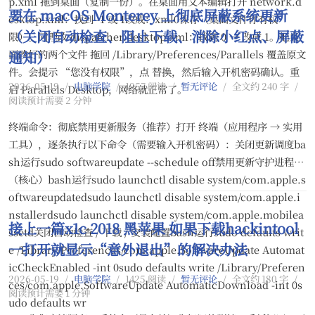
p.xml 拖到桌面（复制一份）。在桌面用文本编辑打开 network.d
要在 macOS Monterey 上彻底屏蔽系统更新
esktop.xml：找到 -1 或 1改成：xml0保存（桌面文件你有权
（关闭自动检查、阻止下载、消除小红点、屏蔽
限）。同理改 dispatcher.desktop.xml：找到 0 → 改成 1。把桌
面改好的两个文件 拖回 /Library/Preferences/Parallels 覆盖原文
通知）
件。会提示 “您没有权限”，点 替换，然后输入开机密码确认。重
2026-05-19
/
电脑学院
/
1957 阅读
/
暂无评论
/
全文约 240 字
/
启 Parallels Desktop，网络就正常了。
阅读预计需要 2 分钟
终端命令：彻底禁用更新服务（推荐）打开 终端（应用程序 → 实用
工具），逐条执行以下命令（需要输入开机密码）：关闭更新调度ba
sh运行sudo softwareupdate --schedule off禁用更新守护进程
（核心）bash运行sudo launchctl disable system/com.apple.s
oftwareupdatedsudo launchctl disable system/com.apple.i
nstallerdsudo launchctl disable system/com.apple.mobilea
接上一篇x1c 2018 黑苹果 如果下载hackintool
ssetd关闭自动检查 / 下载 / 安装配置bash运行sudo defaults writ
一打开就显示“意外退出”的解决办法
e /Library/Preferences/com.apple.SoftwareUpdate Automat
icCheckEnabled -int 0sudo defaults write /Library/Preferen
2026-05-19
/
电脑学院
/
1425 阅读
/
暂无评论
/
全文约 180 字
/
ces/com.apple.SoftwareUpdate AutomaticDownload -int 0s
阅读预计需要 1 分钟
udo defaults wr