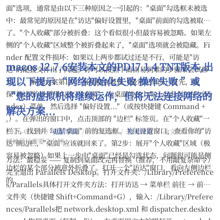
面"选项，通常是由以下三种原因之一引起的："桌面"勾选框未被选
中：最常见的原因是在"访达"偏好设置里，"桌面"前面的勾选被取消
了。"个人收藏"部分被折叠：这个看似很小但最容易被忽略。如果左
侧的"个人收藏"区域整个被折叠起来了，"桌面"选项就会被隐藏。Fi
nder 配置文件损坏：如果以上两步都试过还是不行，可能是"访
macos 12.7.6安装本文的PD17.1.4 TNT版本,出
达"的配置文件出了问题。你可以按照下面由易到难的步骤来尝试修
现以下提示 “网络初始化失败 操作失败 ”或
复。🛠️ 解决方案第1步：直接检查设置（最常见原因）首先，确
保"访达"的设置里勾选了"桌面"。在桌面的左上角，点击 "访达"（Fi
“您的虚拟机将继续运作，但将无法连接网络的
nder）菜单，然后选择 "偏好设置..."（或按快捷键 Command +
解决方案...
,）。在弹出的窗口中，点击顶部的 "边栏" 标签页。在"个人收藏"一
栏下，找到并 勾选"桌面" 前的复选框。关闭设置窗口，查看你的"访
2026-05-23
/
电脑学院
/
1687 阅读
/
暂无评论
/
全文约 210 字
/
阅读预计需要 2 分钟
达"侧边栏，"桌面"应该就回来了。第2步：展开"个人收藏"区域（极
容易被忽略）如果上一步中"桌面"已经是勾选状态，问题很可能是侧
方法：最稳妥 —— 复制到桌面改完再替换（推荐，不用敲复杂命令）
边栏的某个部分被意外折叠了。打开一个"访达"窗口，看向左侧边栏
完全退出 Parallels Desktop。打开文件夹：/Library/Preference
的
s/Parallels具体打开文件夹方法：打开访达 → 菜单栏 前往 → 前往
文件夹（快捷键 Shift+Command+G），输入：/Library/Prefere
nces/Parallels把 network.desktop.xml 和 dispatcher.deskto