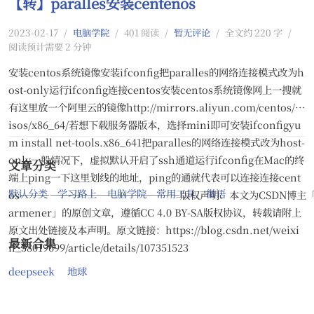
【转】paralles安装centenos
2023-02-17
/
电脑学院
/
401 阅读
/
暂无评论
/
全文约 220 字
/
阅读预计需要 2 分钟
安装centos系统镜像安装ifconfig把paralles的网络连接模式改为h
ost-only运行ifconfig连接centos安装centos系统镜像网上一搜就
有这里放一个阿里云的镜像http://mirrors.aliyun.com/centos/7/
isos/x86_64/若想下载服务器版本，选择mini即可安装ifconfigyu
m install net-tools.x86_641把paralles的网络连接模式改为host-
only一般情况下，虚拟默认开启了ssh通道运行ifconfig在Mac的终
文章分类
端上ping一下这里划线的地址，ping的通就代表可以连接连接cent
默认分类
学习路上
电脑学院
常用工具
微语
os————————————————版权声明：本文为CSDN博主「
armener」的原创文章，遵循CC 4.0 BY-SA版权协议，转载请附上
原文出处链接及本声明。原文链接：https://blog.csdn.net/weixi
最新合集
n_38019699/article/details/107351523
deepseek
地球