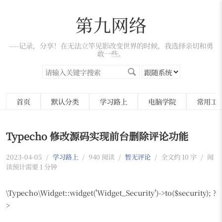
第九网络
----记录，分享！在无法立竿见影改变世界的时候，我选择亲切和勇
敢一些。
首页
默认分类
学习路上
电脑学院
常用工
Typecho 修改源码实现前台删除评论功能
2023-04-05
/
学习路上
/
940 阅读
/
暂无评论
/
全文约 10 字
/
阅
读预计需要 1 分钟
\Typecho\Widget::widget('Widget_Security')->to(
$security); ?
>