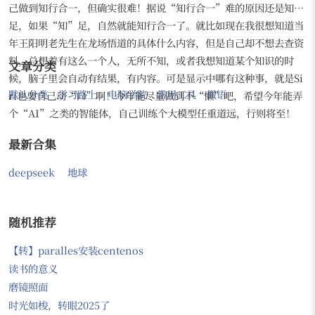
己做到知行合一，但确实很难！据说“知行合一”难的原因还是知不
足，如果“知”足，自然就能知行合一了。就比如现在我很想知道当
年王阳明老先生在龙场悟道的具体什么内容，但是自己却不想去查资
料，总想着有这么一个人，无所不知，或者我想知道某个知识的时
文章分类
候，脑子里会自动有结果，有内容。可是显示中哪有这种事，就是Si
默认分类
学习路上
电脑学院
常用工具
微语
ri也要自己动“口”啊！今年能尽量做到不“懒”吧，希望今年能弄
个“AI”之类的智能体，自己训练个大模型任重道远，行则将至！
最新合集
deepseek
地球
随机推荐
【转】paralles安装centenos
读书的意义
磨镜照面
时光如梭，转眼2025了