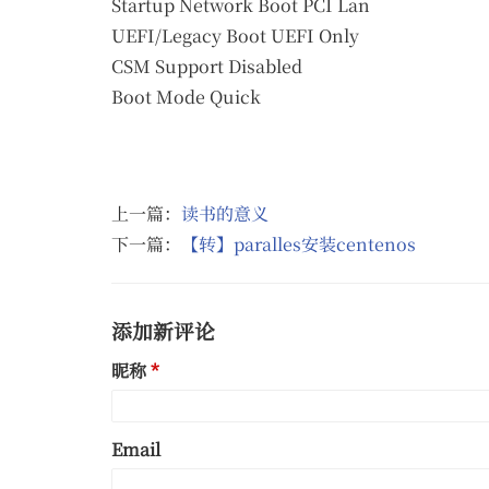
Startup Network Boot PCI Lan
UEFI/Legacy Boot UEFI Only
CSM Support Disabled
Boot Mode Quick
上一篇：
读书的意义
下一篇：
【转】paralles安装centenos
添加新评论
昵称
Email