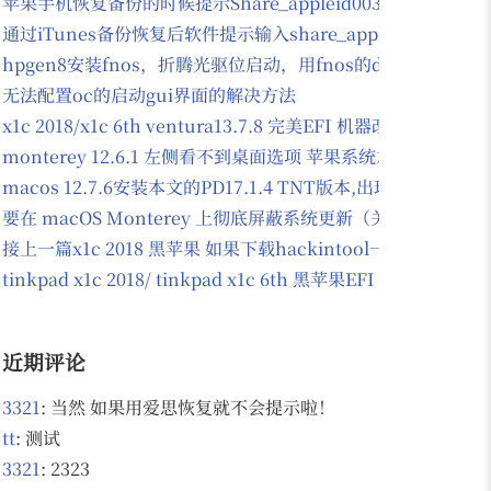
苹果手机恢复备份的时候提示Share_appleid003@163.com
通过iTunes备份恢复后软件提示输入share_appleid003@163
hpgen8安装fnos，折腾光驱位启动，用fnos的docker安装
无法配置oc的启动gui界面的解决方法
x1c 2018/x1c 6th ventura13.7.8 完美EFI 机器改过d
monterey 12.6.1 左侧看不到桌面选项 苹果系统左侧看不到
macos 12.7.6安装本文的PD17.1.4 TNT版本,出现
要在 macOS Monterey 上彻底屏蔽系统更新（关闭自动
接上一篇x1c 2018 黑苹果 如果下载hackintool一打开就
tinkpad x1c 2018/ tinkpad x1c 6th 黑苹果EFI 支持mo
近期评论
3321
: 当然 如果用爱思恢复就不会提示啦！
tt
: 测试
3321
: 2323