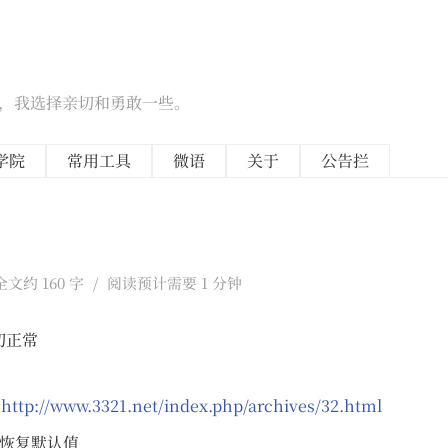
候，我选择亲切和勇敢一些。
学院
常用工具
微语
关于
公告拦
全文约 160 字
/
阅读预计需要 1 分钟
切正常
：
http://www.3321.net/index.php/archives/32.html
以恢复默认值