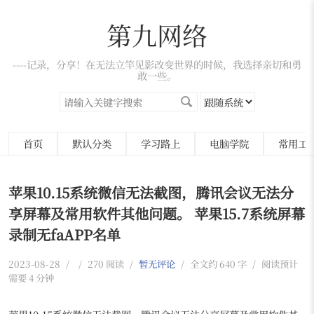
第九网络
----记录，分享！在无法立竿见影改变世界的时候，我选择亲切和勇
敢一些。
首页
默认分类
学习路上
电脑学院
常用工
苹果10.15系统微信无法截图，腾讯会议无法分
享屏幕及常用软件其他问题。 苹果15.7系统屏幕
录制无faAPP名单
2023-08-28
/
/
270 阅读
/
暂无评论
/
全文约 640 字
/
阅读预计
需要 4 分钟