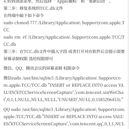
4.转到顶部菜单，然后选择“ Apple徽标”和“重新启动”。
第二步：修复系统的TCC.db文件
在终端中敲下如下命令
sudo chmod 777 /Library/Application\ Support/com.apple.T
CC
sudo rm -rf /Library/Application\ Support/com.apple.TCC/T
CC.db
第三步：在TCC.db文件中插入字段 或者打开对应软件后会提示需要
屏幕录制权限 选给权限即可
微信、QQ、腾讯会议的屏幕录制 权限命令
微信sudo /usr/bin/sqlite3 /Library/Application\ Support/co
m.apple.TCC/TCC.db "INSERT or REPLACE INTO access VA
LUES('kTCCServiceScreenCapture','com.tencent.xinWeCha
t',0,1,1,NULL,NULL,NULL,'UNUSED',NULL,0,1585206453);"
QQ sudo /usr/bin/sqlite3 /Library/Application\ Support/com.
apple.TCC/TCC.db "INSERT or REPLACE INTO access VALU
ES('kTCCServiceScreenCapture','com.tencent.qq',0,1,1,NUL