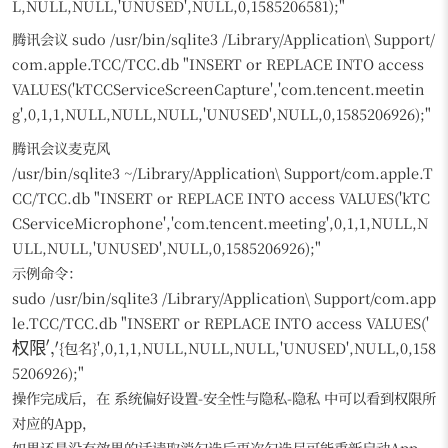
L,NULL,NULL,'UNUSED',NULL,0,1585206581);"
腾讯会议 sudo /usr/bin/sqlite3 /Library/Application\ Support/
com.apple.TCC/TCC.db "INSERT or REPLACE INTO access
VALUES('kTCCServiceScreenCapture','com.tencent.meetin
g',0,1,1,NULL,NULL,NULL,'UNUSED',NULL,0,1585206926);"
腾讯会议麦克风
/usr/bin/sqlite3 ~/Library/Application\ Support/com.apple.T
CC/TCC.db "INSERT or REPLACE INTO access VALUES('kTC
CServiceMicrophone','com.tencent.meeting',0,1,1,NULL,N
ULL,NULL,'UNUSED',NULL,0,1585206926);"
示例命令：
sudo /usr/bin/sqlite3 /Library/Application\ Support/com.app
{
le.TCC/TCC.db "INSERT or REPLACE INTO access VALUES('
限}
′
′
{包名}',0,1,1,NULL,NULL,NULL,'UNUSED',NULL,0,158
权限
,
5206926);"
操作完成后，在 系统偏好设置-安全性与隐私-隐私 中可以看到权限所
对应的App，
如果还是没有效果的话请取消勾选后再次勾选尽可能重新启动App